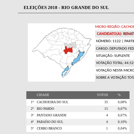
ELEIÇÕES 2018 - RIO GRANDE DO SUL
MICRO-REGIÃO: CACHOE
CANDIDATO(A):
RENAT
NÚMERO: 1122
| PARTI
CARGO: DEPUTADO FED
SITUAÇÃO: SUPLENTE
VOTAÇÃO TOTAL: 44.
VOTAÇÃO NESTA MICRO
SOBRE A VOTAÇÃO TOT
CIDADE
VOTOS
%
1º
CACHOEIRA DO SUL
35
0,08%
2º
RIO PARDO
15
0,07%
3º
PANTANO GRANDE
4
0,07%
4º
PARAÍSO DO SUL
4
0,10%
5º
CERRO BRANCO
1
0,04%