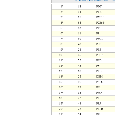
1º
12
PDT
2º
14
PTB
3º
15
PMDB
4º
65
PCdoB
5º
13
PT
6º
11
PP
7º
50
PSOL
8º
40
PSB
9º
23
PPS
10º
45
PSDB
11º
55
PSD
12º
43
PV
13º
10
PRB
14º
25
DEM
15º
16
PSTU
16º
17
PSL
17º
33
PMN
18º
22
PR
19º
44
PRP
20º
28
PRTB
21º
54
PPL