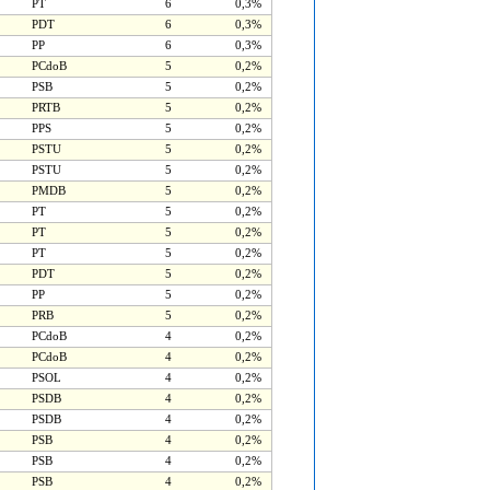
PT
6
0,3%
PDT
6
0,3%
PP
6
0,3%
PCdoB
5
0,2%
PSB
5
0,2%
PRTB
5
0,2%
PPS
5
0,2%
PSTU
5
0,2%
PSTU
5
0,2%
PMDB
5
0,2%
PT
5
0,2%
PT
5
0,2%
PT
5
0,2%
PDT
5
0,2%
PP
5
0,2%
PRB
5
0,2%
PCdoB
4
0,2%
PCdoB
4
0,2%
PSOL
4
0,2%
PSDB
4
0,2%
PSDB
4
0,2%
PSB
4
0,2%
PSB
4
0,2%
PSB
4
0,2%