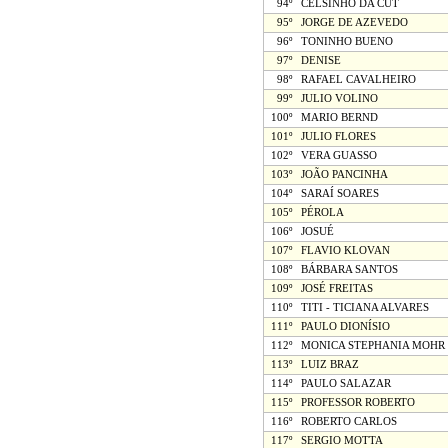
94º
CELSINHO DA CUT
95º
JORGE DE AZEVEDO
96º
TONINHO BUENO
97º
DENISE
98º
RAFAEL CAVALHEIRO
99º
JULIO VOLINO
100º
MARIO BERND
101º
JULIO FLORES
102º
VERA GUASSO
103º
JOÃO PANCINHA
104º
SARAÍ SOARES
105º
PÉROLA
106º
JOSUÉ
107º
FLAVIO KLOVAN
108º
BÁRBARA SANTOS
109º
JOSÉ FREITAS
110º
TITI - TICIANA ALVARES
111º
PAULO DIONÍSIO
112º
MONICA STEPHANIA MOHR
113º
LUIZ BRAZ
114º
PAULO SALAZAR
115º
PROFESSOR ROBERTO
116º
ROBERTO CARLOS
117º
SERGIO MOTTA