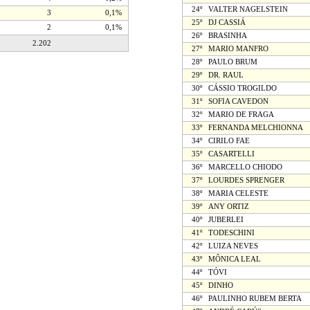
24º
VALTER NAGELSTEIN
3
0,1%
25º
DJ CASSIÁ
2
0,1%
26º
BRASINHA
2.202
27º
MARIO MANFRO
28º
PAULO BRUM
29º
DR. RAUL
30º
CÁSSIO TROGILDO
31º
SOFIA CAVEDON
32º
MARIO DE FRAGA
33º
FERNANDA MELCHIONNA
34º
CIRILO FAE
35º
CASARTELLI
36º
MARCELLO CHIODO
37º
LOURDES SPRENGER
38º
MARIA CELESTE
39º
ANY ORTIZ
40º
JUBERLEI
41º
TODESCHINI
42º
LUIZA NEVES
43º
MÔNICA LEAL
44º
TÓVI
45º
DINHO
46º
PAULINHO RUBEM BERTA