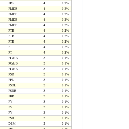
PPS
4
0,2%
PMDB
4
0,2%
PMDB
4
0,2%
PMDB
4
0,2%
PMDB
4
0,2%
PTB
4
0,2%
PTB
4
0,2%
PTB
4
0,2%
PT
4
0,2%
PT
4
0,2%
PCdoB
3
0,1%
PCdoB
3
0,1%
PCdoB
3
0,1%
PSD
3
0,1%
PPL
3
0,1%
PSOL
3
0,1%
PSDB
3
0,1%
PRP
3
0,1%
PV
3
0,1%
PV
3
0,1%
PV
3
0,1%
PSB
3
0,1%
DEM
3
0,1%