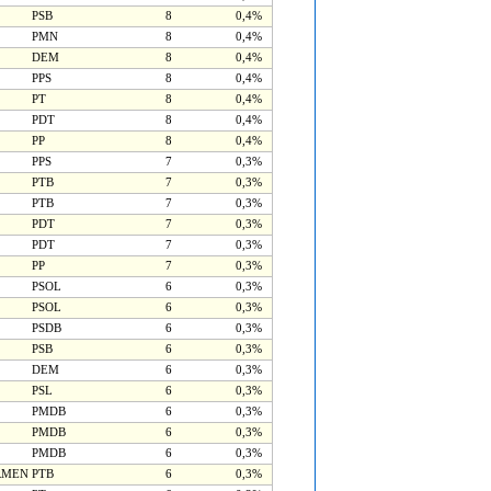
PSB
8
0,4%
PMN
8
0,4%
DEM
8
0,4%
PPS
8
0,4%
PT
8
0,4%
PDT
8
0,4%
PP
8
0,4%
PPS
7
0,3%
PTB
7
0,3%
PTB
7
0,3%
PDT
7
0,3%
PDT
7
0,3%
PP
7
0,3%
PSOL
6
0,3%
PSOL
6
0,3%
PSDB
6
0,3%
PSB
6
0,3%
DEM
6
0,3%
PSL
6
0,3%
PMDB
6
0,3%
PMDB
6
0,3%
PMDB
6
0,3%
RMEN
PTB
6
0,3%