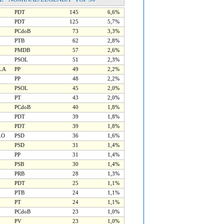
PDT
145
6,6%
PDT
125
5,7%
PCdoB
73
3,3%
PTB
62
2,8%
PMDB
57
2,6%
PSOL
51
2,3%
LA
PP
49
2,2%
PP
48
2,2%
PSOL
45
2,0%
PT
43
2,0%
PCdoB
40
1,8%
PDT
39
1,8%
PDT
39
1,8%
LO
PSD
36
1,6%
PSD
31
1,4%
PP
31
1,4%
PSB
30
1,4%
PRB
28
1,3%
PDT
25
1,1%
PTB
24
1,1%
PT
24
1,1%
PCdoB
23
1,0%
PV
23
1,0%