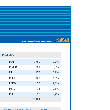
PREFEITO
PDT
1.750
70,2%
PCdoB
381
15,3%
PT
173
6,9%
PSOL
107
4,3%
PSDB
58
2,3%
PSTU
13
0,5%
PSL
10
0,4%
2.492
 - NOMINAL/LEGENDA - TOP 30