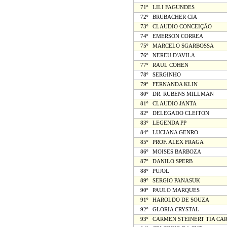
71º
LILI FAGUNDES
72º
BRUBACHER CIA
73º
CLAUDIO CONCEIÇÃO
74º
EMERSON CORREA
75º
MARCELO SGARBOSSA
76º
NEREU D'AVILA
77º
RAUL COHEN
78º
SERGINHO
79º
FERNANDA KLIN
80º
DR. RUBENS MILLMAN
81º
CLAUDIO JANTA
82º
DELEGADO CLEITON
83º
LEGENDA PP
84º
LUCIANA GENRO
85º
PROF. ALEX FRAGA
86º
MOISES BARBOZA
87º
DANILO SPERB
88º
PUJOL
89º
SERGIO PANASUK
90º
PAULO MARQUES
91º
HAROLDO DE SOUZA
92º
GLORIA CRYSTAL
93º
CARMEN STEINERT TIA CA