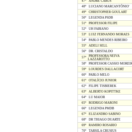
47º
ANDRÉ CARÚS
48º
LUCIANO MARCANTÔNIO'
49º
CHRISTOPHER GOULART
50º
LEGENDA PSDB
51º
PROFESSOR FILIPE
52º
UH FABIANO
53º
LUIZ FERNANDO MORAES
54º
PABLO MENDES RIBEIRO
55º
ADELI SELL
56º
DR. CRISTALDO
PROFESSORA NEIVA
57º
LAZZAROTTO
58º
PROFESSOR CASSIO MOREI
59º
LOURDES DALLACORT
60º
PABLO MELO
61º
OTALÍCIO JUNIOR
62º
FILIPE TISBIEREK
63º
ALBERTO KOPITTKE
64º
LU MAIOR
65º
RODRIGO MARONI
66º
LEGENDA PMDB
67º
ELIZANDRO SABINO
68º
DR THIAGO DUARTE
69º
RAMIRO ROSARIO
70º
TARSILA CRUSIUS