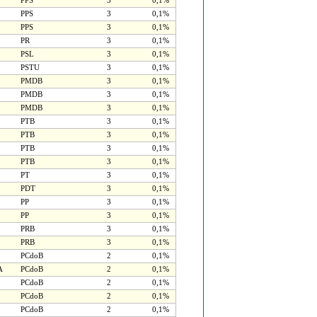
PPS
3
0,1%
PPS
3
0,1%
PPS
3
0,1%
PR
3
0,1%
PSL
3
0,1%
PSTU
3
0,1%
PMDB
3
0,1%
PMDB
3
0,1%
PMDB
3
0,1%
PTB
3
0,1%
PTB
3
0,1%
PTB
3
0,1%
PTB
3
0,1%
PT
3
0,1%
PDT
3
0,1%
PP
3
0,1%
PP
3
0,1%
PRB
3
0,1%
PRB
3
0,1%
PCdoB
2
0,1%
A
PCdoB
2
0,1%
PCdoB
2
0,1%
PCdoB
2
0,1%
PCdoB
2
0,1%