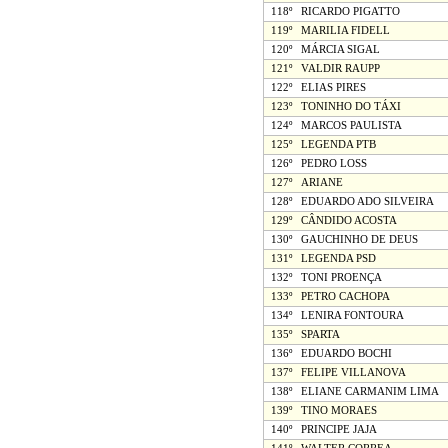
118º
RICARDO PIGATTO
119º
MARILIA FIDELL
120º
MÁRCIA SIGAL
121º
VALDIR RAUPP
122º
ELIAS PIRES
123º
TONINHO DO TÁXI
124º
MARCOS PAULISTA
125º
LEGENDA PTB
126º
PEDRO LOSS
127º
ARIANE
128º
EDUARDO ADO SILVEIRA
129º
CÂNDIDO ACOSTA
130º
GAUCHINHO DE DEUS
131º
LEGENDA PSD
132º
TONI PROENÇA
133º
PETRO CACHOPA
134º
LENIRA FONTOURA
135º
SPARTA
136º
EDUARDO BOCHI
137º
FELIPE VILLANOVA
138º
ELIANE CARMANIM LIMA
139º
TINO MORAES
140º
PRINCIPE JAJA