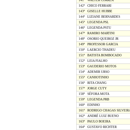
141º
WALTER CORREA
142º
CHICO FERRARI
143º
GISELLE HUBBE
144º
LIZIANE BERNARDES
145º
LEGENDA PSL
146º
LEGENDA PSTU
147º
RAMIRO MARTINI
148º
OSORIO QUEIROZ JR
149º
PROFESSOR GARCIA
150º
LAERCIO THADEU
151º
BATISTA BOMBOCADO
152º
LEIA FIALHO
153º
GAUDERIO MOTOS
154º
ADEMIR URSO
155º
CANHOTINHO
156º
RITA CHANG
157º
JORGE CUTY
158º
SÉFORA MOTA
159º
LEGENDA PRB
160º
EDINHO
161º
RODRIGO CHAGAS SILVEIR
162º
ANDRÉ LUIZ BUENO
163º
PAULO BOEIRA
164º
GUSTAVO RICHTER