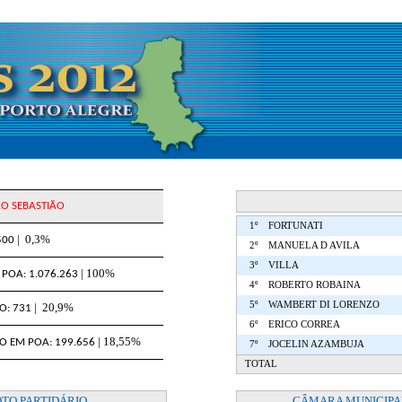
O SEBASTIÃO
1º
FORTUNATI
| 0,3%
500
2º
MANUELA D AVILA
3º
VILLA
| 100%
POA: 1.076.263
4º
ROBERTO ROBAINA
5º
WAMBERT DI LORENZO
| 20,9%
O: 731
6º
ERICO CORREA
| 18,55%
 EM POA: 199.656
7º
JOCELIN AZAMBUJA
TOTAL
OTO PARTIDÁRIO
CÂMARA MUNICIPAL